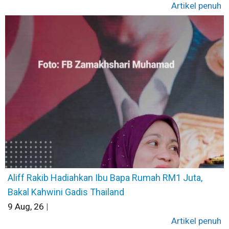
Artikel penuh
Aliff Rakib Hadiahkan Ibu Bapa Rumah RM1 Juta,
Bakal Kahwini Gadis Thailand
9
Aug, 26
|
Artikel penuh