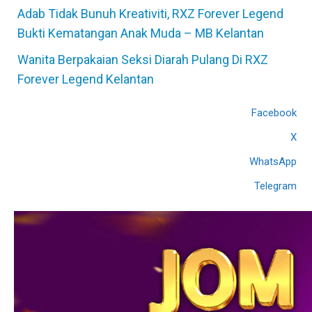
Adab Tidak Bunuh Kreativiti, RXZ Forever Legend
Bukti Kematangan Anak Muda – MB Kelantan
Wanita Berpakaian Seksi Diarah Pulang Di RXZ
Forever Legend Kelantan
Facebook
X
WhatsApp
Telegram