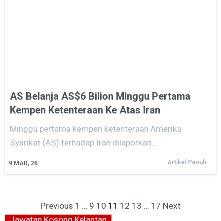
AS Belanja AS$6 Bilion Minggu Pertama
Kempen Ketenteraan Ke Atas Iran
Minggu pertama kempen ketenteraan Amerika
Syarikat (AS) terhadap Iran dilaporkan…
Artikel Penuh
9
MAR, 26
Previous
1
…
9
10
11
12
13
…
17
Next
Jawatan Kosong Kelantan