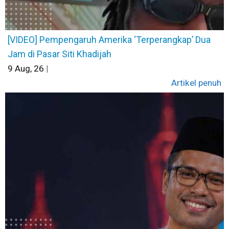
[VIDEO] Pempengaruh Amerika ‘Terperangkap’ Dua
Jam di Pasar Siti Khadijah
9
Aug, 26
|
Artikel penuh