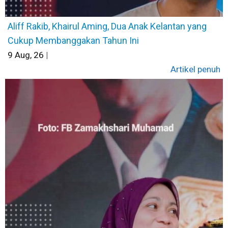
Aliff Rakib, Khairul Aming, Dua Anak Kelantan yang
Cukup Membanggakan Tahun Ini
9
Aug, 26
|
Artikel penuh