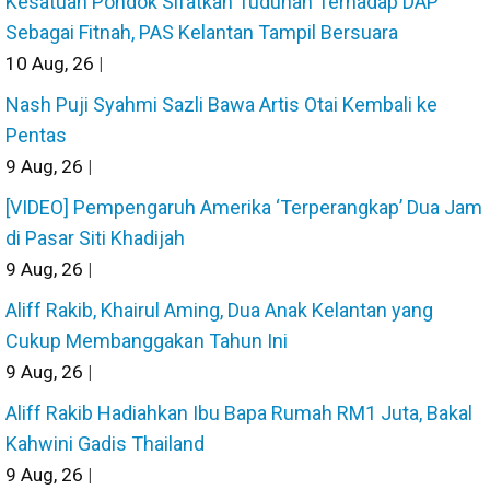
Kesatuan Pondok Sifatkan Tuduhan Terhadap DAP
Sebagai Fitnah, PAS Kelantan Tampil Bersuara
10
Aug, 26
|
Nash Puji Syahmi Sazli Bawa Artis Otai Kembali ke
Pentas
9
Aug, 26
|
[VIDEO] Pempengaruh Amerika ‘Terperangkap’ Dua Jam
di Pasar Siti Khadijah
9
Aug, 26
|
Aliff Rakib, Khairul Aming, Dua Anak Kelantan yang
Cukup Membanggakan Tahun Ini
9
Aug, 26
|
Aliff Rakib Hadiahkan Ibu Bapa Rumah RM1 Juta, Bakal
Kahwini Gadis Thailand
9
Aug, 26
|