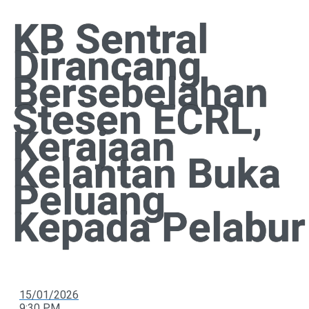
KB Sentral
Dirancang
Bersebelahan
Stesen ECRL,
Kerajaan
Kelantan Buka
Peluang
Kepada Pelabur
15/01/2026
9:30 PM