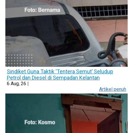
Sindiket Guna Taktik ‘Tentera Semut’ Seludup
Petrol dan Diesel di Sempadan Kelantan
6
Aug, 26
|
Artikel penuh