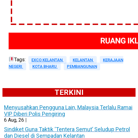
Tags:
EXCO KELANTAN
KELANTAN
KERAJAAN
NEGERI
KOTA BHARU
PEMBANGUNAN
TERKINI
Menyusahkan Pengguna Lain, Malaysia Terlalu Ramai
VIP Diberi Polis Pengiring
6
Aug, 26
|
Sindiket Guna Taktik ‘Tentera Semut’ Seludup Petrol
dan Diesel di Sempadan Kelantan