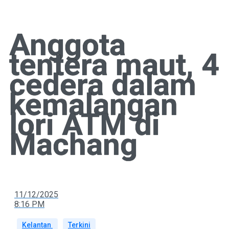
Anggota
tentera maut, 4
cedera dalam
kemalangan
lori ATM di
Machang
11/12/2025
8:16 PM
Kelantan
Terkini