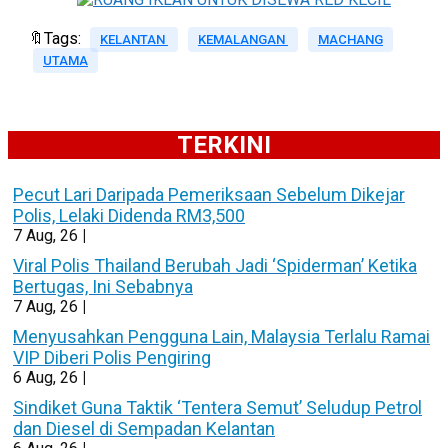
🔖Tags:
KELANTAN
KEMALANGAN
MACHANG
UTAMA
TERKINI
Pecut Lari Daripada Pemeriksaan Sebelum Dikejar
Polis, Lelaki Didenda RM3,500
7
Aug, 26
|
Viral Polis Thailand Berubah Jadi ‘Spiderman’ Ketika
Bertugas, Ini Sebabnya
7
Aug, 26
|
Menyusahkan Pengguna Lain, Malaysia Terlalu Ramai
VIP Diberi Polis Pengiring
6
Aug, 26
|
Sindiket Guna Taktik ‘Tentera Semut’ Seludup Petrol
dan Diesel di Sempadan Kelantan