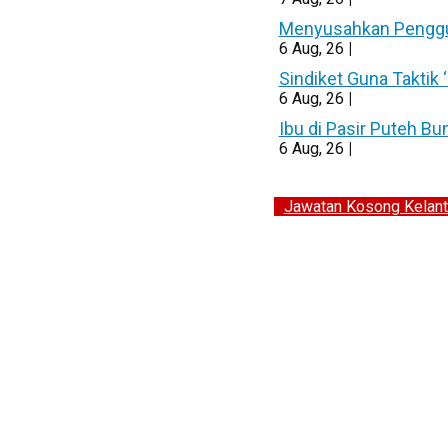
Menyusahkan Pengguna
6
Aug, 26
|
Sindiket Guna Taktik
6
Aug, 26
|
Ibu di Pasir Puteh B
6
Aug, 26
|
Jawatan Kosong Kelant