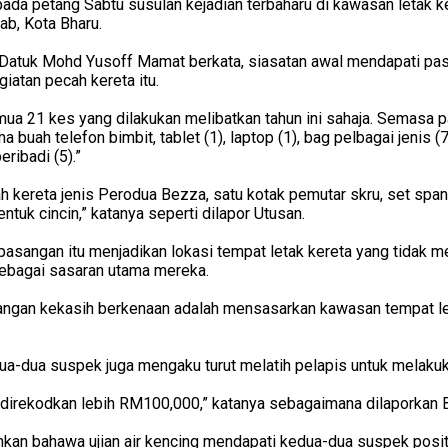
pada petang Sabtu susulan kejadian terbaharu di kawasan letak k
b, Kota Bharu.
, Datuk Mohd Yusoff Mamat berkata, siasatan awal mendapati pa
giatan pecah kereta itu.
mua 21 kes yang dilakukan melibatkan tahun ini sahaja. Semasa pa
a buah telefon bimbit, tablet (1), laptop (1), bag pelbagai jenis (
eribadi (5).”
h kereta jenis Perodua Bezza, satu kotak pemutar skru, set span
tuk cincin,” katanya seperti dilapor Utusan.
asangan itu menjadikan lokasi tempat letak kereta yang tidak 
 sebagai sasaran utama mereka.
ngan kekasih berkenaan adalah mensasarkan kawasan tempat let
a-dua suspek juga mengaku turut melatih pelapis untuk melakuk
direkodkan lebih RM100,000,” katanya sebagaimana dilaporkan Be
kan bahawa ujian air kencing mendapati kedua-dua suspek positi