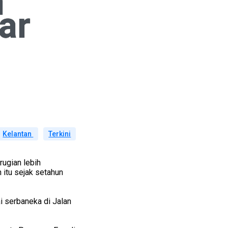
h
ar
Kelantan
Terkini
ugian lebih
itu sejak setahun
i serbaneka di Jalan