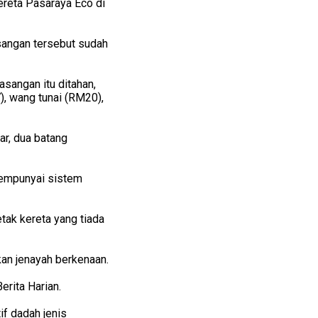
ereta Pasaraya Eco di
sangan tersebut sudah
sangan itu ditahan,
7), wang tunai (RM20),
ar, dua batang
mempunyai sistem
ak kereta yang tiada
an jenayah berkenaan.
rita Harian.
f dadah jenis