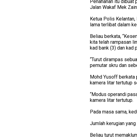
Penahanan itu dibuat 
Jalan Wakaf Mek Zaina
Ketua Polis Kelantan
lama terlibat dalam ke
Beliau berkata, “Kese
kita telah rampasan lim
kad bank (3) dan kad p
“Turut dirampas sebua
pemutar skru dan seben
Mohd Yusoff berkata p
kamera litar tertutup
“Modus operandi pasa
kamera litar tertutup.
Pada masa sama, kedu
Jumlah kerugian yang 
Beliau turut memaklum