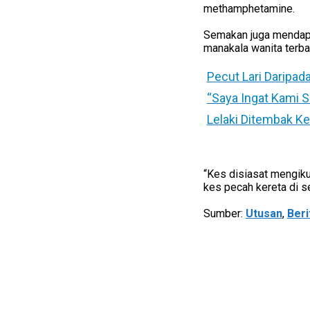
methamphetamine.
Semakan juga mendapat
manakala wanita terba
Pecut Lari Daripad
“Saya Ingat Kami 
Lelaki Ditembak Ke
“Kes disiasat mengiku
kes pecah kereta di se
Sumber:
Utusan
,
Beri