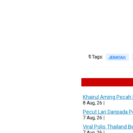
🔖Tags:
JENAYAH
Khairul Aming Pecah 
8
Aug, 26
|
Pecut Lari Daripada 
7
Aug, 26
|
Viral Polis Thailand 
7
Aug, 26
|