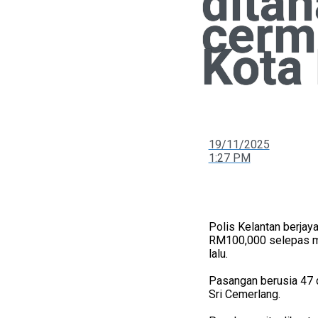
ditah
cermi
Kota
19/11/2025
1:27 PM
Polis Kelantan berja
RM100,000 selepas me
lalu.
Pasangan berusia 47 d
Sri Cemerlang.