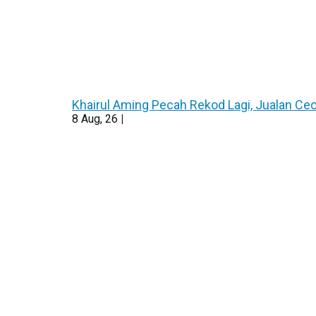
Khairul Aming Pecah Rekod Lagi, Jualan C
8
Aug, 26
|