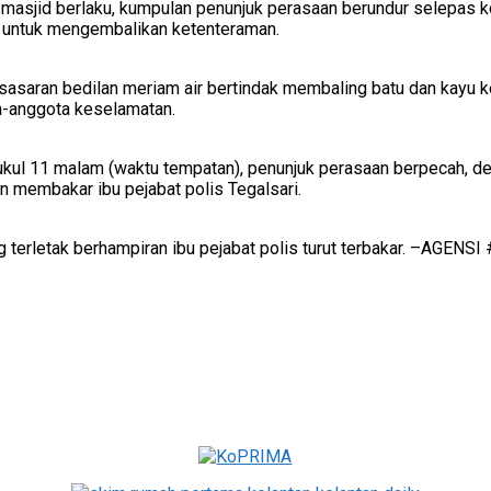
asjid berlaku, kumpulan penunjuk perasaan berundur selepas ko
a untuk mengembalikan ketenteraman.
asaran bedilan meriam air bertindak membaling batu dan kayu k
a-anggota keselamatan.
ukul 11 malam (waktu tempatan), penunjuk perasaan berpecah, d
 membakar ibu pejabat polis Tegalsari.
 terletak berhampiran ibu pejabat polis turut terbakar. –AGENSI