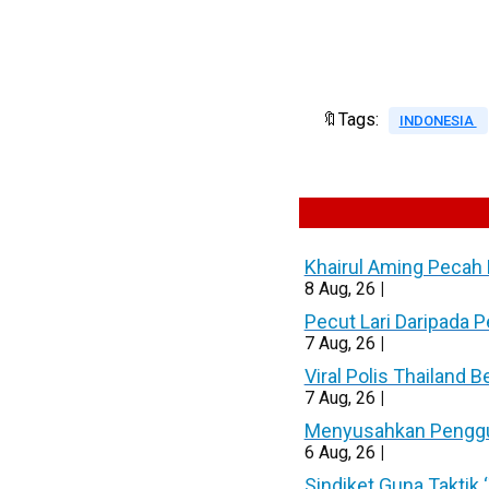
🔖Tags:
INDONESIA
Khairul Aming Pecah 
8
Aug, 26
|
Pecut Lari Daripada 
7
Aug, 26
|
Viral Polis Thailand 
7
Aug, 26
|
Menyusahkan Pengguna
6
Aug, 26
|
Sindiket Guna Taktik