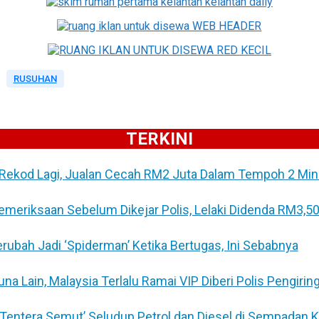
RUSUHAN
TERKINI
Rekod Lagi, Jualan Cecah RM2 Juta Dalam Tempoh 2 Min
Pemeriksaan Sebelum Dikejar Polis, Lelaki Didenda RM3,5
Berubah Jadi ‘Spiderman’ Ketika Bertugas, Ini Sebabnya
 Lain, Malaysia Terlalu Ramai VIP Diberi Polis Pengirin
 ‘Tentera Semut’ Seludup Petrol dan Diesel di Sempadan 