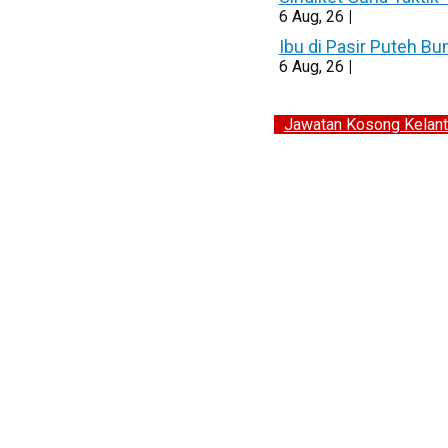
6
Aug, 26
|
Ibu di Pasir Puteh B
6
Aug, 26
|
Jawatan Kosong Kelant