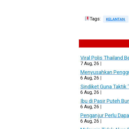
Tags:
KELANTAN
Viral Polis Thailand 
7
Aug, 26
|
Menyusahkan Pengguna
6
Aug, 26
|
Sindiket Guna Taktik
6
Aug, 26
|
Ibu di Pasir Puteh B
6
Aug, 26
|
Penganjur Perlu Dap
6
Aug, 26
|