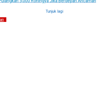
 Pulangkan 5,000 Rohingya Jika Berdepan Ancaman
Tunjuk lagi
an