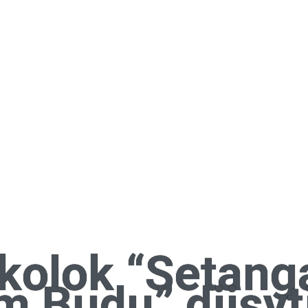
kolok “Setang
m Budu” diisyt