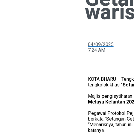
wari
04/09/2025
7:24 AM
KOTA BHARU – Tengku 
tengkolok khas
"Seta
Majlis pengisytiharan
Melayu Kelantan 20
Pegawai Protokol Peja
berkata "Setangan Get
“Menariknya, tahun ini
katanya.