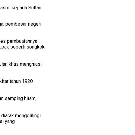
rasmi kepada Sultan
aja, pembesar negeri
oses pembuatannya
tapak seperti songkok,
ulan khas menghiasi
itar tahun 1920
an samping hitam,
diarak mengelilingi
bai yang