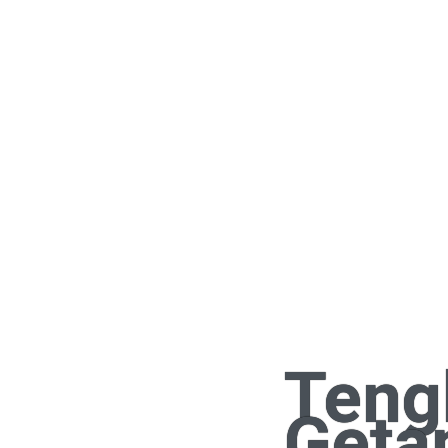
Teng
Geta