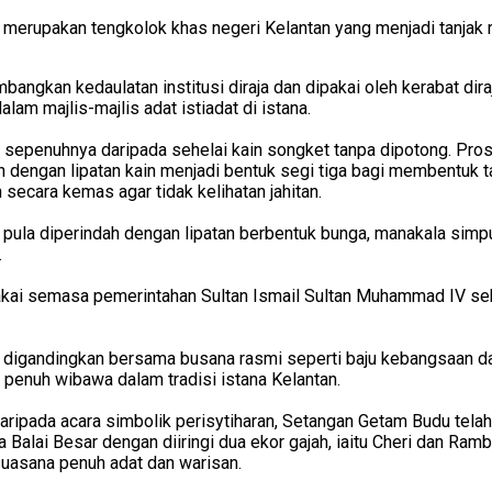
merupakan tengkolok khas negeri Kelantan yang menjadi tanjak 
bangkan kedaulatan institusi diraja dan dipakai oleh kerabat dir
alam majlis-majlis adat istiadat di istana.
 sepenuhnya daripada sehelai kain songket tanpa dipotong. Pr
kan dengan lipatan kain menjadi bentuk segi tiga bagi membentuk 
 secara kemas agar tidak kelihatan jahitan.
pula diperindah dengan lipatan berbentuk bunga, manakala simp
.
kai semasa pemerintahan Sultan Ismail Sultan Muhammad IV sek
digandingkan bersama busana rasmi seperti baju kebangsaan d
penuh wibawa dalam tradisi istana Kelantan.
ripada acara simbolik perisytiharan, Setangan Getam Budu telah 
 Balai Besar dengan diiringi dua ekor gajah, iaitu Cheri dan Ram
uasana penuh adat dan warisan.