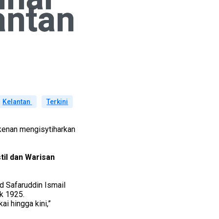
antan
Kelantan
Terkini
kenan mengisytiharkan
til dan Warisan
d Safaruddin Ismail
k 1925.
i hingga kini,”