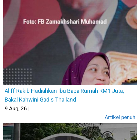
Aliff Rakib Hadiahkan Ibu Bapa Rumah RM1 Juta,
Bakal Kahwini Gadis Thailand
9
Aug, 26
|
Artikel penuh