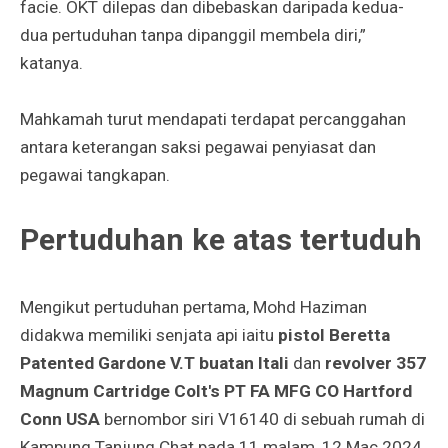
facie. OKT dilepas dan dibebaskan daripada kedua-
dua pertuduhan tanpa dipanggil membela diri,”
katanya.
Mahkamah turut mendapati terdapat percanggahan
antara keterangan saksi pegawai penyiasat dan
pegawai tangkapan.
Pertuduhan ke atas tertuduh
Mengikut pertuduhan pertama, Mohd Haziman
didakwa memiliki senjata api iaitu
pistol Beretta
Patented Gardone V.T buatan Itali
dan
revolver 357
Magnum Cartridge Colt's PT FA MFG CO Hartford
Conn USA
bernombor siri V16140 di sebuah rumah di
Kampung Tanjung Chat pada 11 malam, 12 Mac 2024.