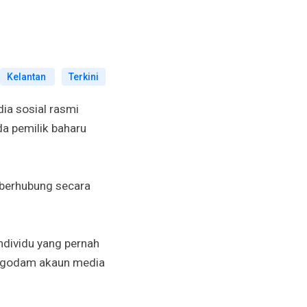
Kelantan
Terkini
ia sosial rasmi
a pemilik baharu
 berhubung secara
dividu yang pernah
godam akaun media