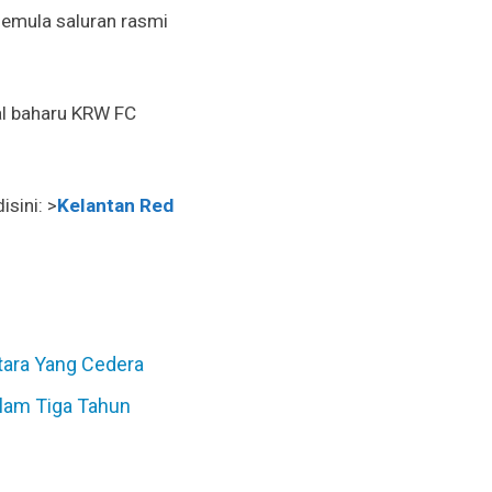
emula saluran rasmi
al baharu KRW FC
sini: >
Kelantan Red
tara Yang Cedera
alam Tiga Tahun