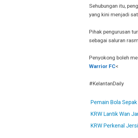
Sehubungan itu, pen
yang kini menjadi s
Pihak pengurusan tu
sebagai saluran rasm
Penyokong boleh men
Warrior FC
<
#KelantanDaily
Pemain Bola Sepak 
KRW Lantik Wan Jam
KRW Perkenal Jers