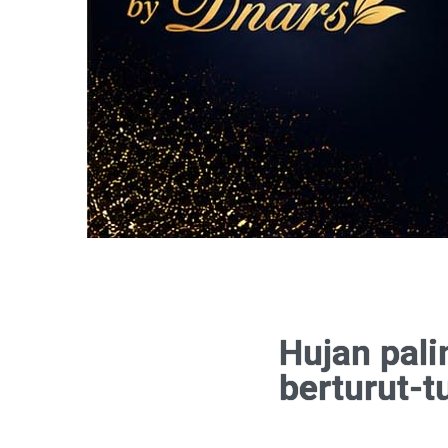
Hujan pali
berturut-t