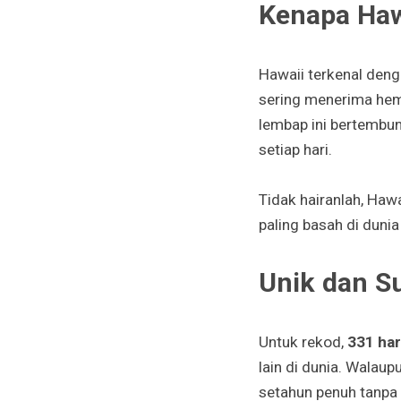
Kenapa Haw
Hawaii terkenal deng
sering menerima hem
lembap ini bertembu
setiap hari.
Tidak hairanlah, Ha
paling basah di duni
Unik dan Su
Untuk rekod,
331 har
lain di dunia. Walau
setahun penuh tanpa 