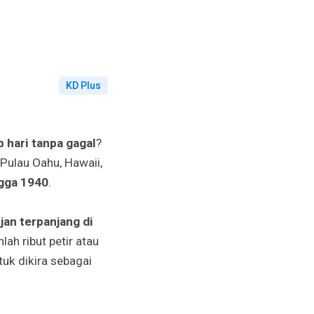
KD Plus
p hari tanpa gagal
?
 Pulau Oahu, Hawaii,
gga 1940
.
an terpanjang di
h ribut petir atau
tuk dikira sebagai