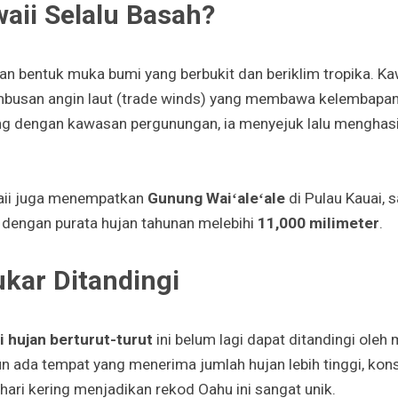
aii Selalu Basah?
an bentuk muka bumi yang berbukit dan beriklim tropika. K
busan angin laut (trade winds) yang membawa kelembapan.
ng dengan kawasan pergunungan, ia menyejuk lalu menghasi
waii juga menempatkan
Gunung Waiʻaleʻale
di Pulau Kauai, 
a dengan purata hujan tahunan melebihi
11,000 milimeter
.
kar Ditandingi
i hujan berturut-turut
ini belum lagi dapat ditandingi ol
pun ada tempat yang menerima jumlah hujan lebih tinggi, kon
hari kering menjadikan rekod Oahu ini sangat unik.