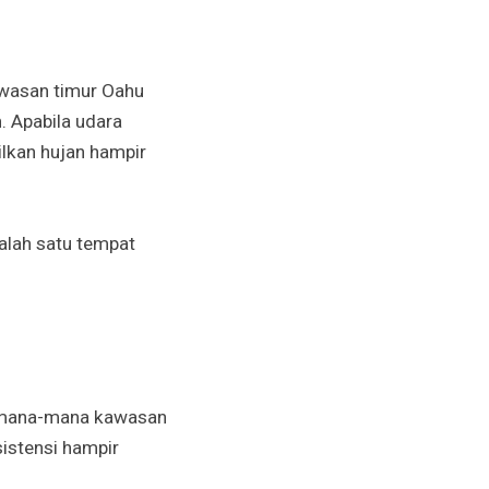
awasan timur Oahu
 Apabila udara
lkan hujan hampir
salah satu tempat
eh mana-mana kawasan
sistensi hampir