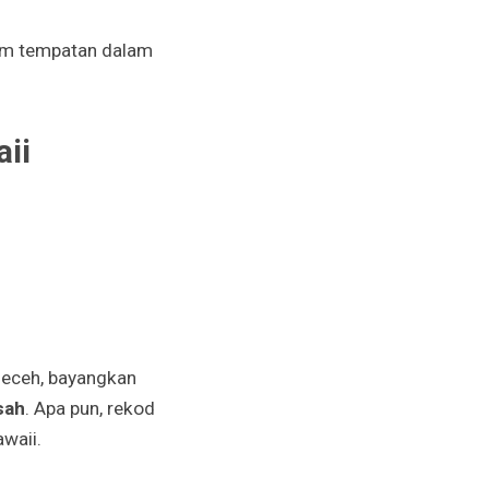
lim tempatan dalam
ii
 leceh, bayangkan
sah
. Apa pun, rekod
waii.