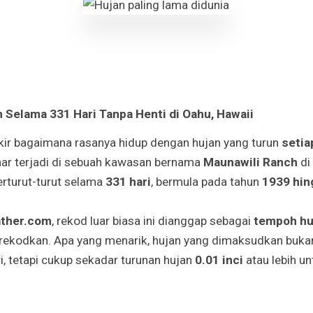
 Selama 331 Hari Tanpa Henti di Oahu, Hawaii
kir bagaimana rasanya hidup dengan hujan yang turun
setia
nar terjadi di sebuah kawasan bernama
Maunawili Ranch
di
erturut-turut selama
331 hari
, bermula pada tahun
1939 hin
ther.com
, rekod luar biasa ini dianggap sebagai
tempoh huj
rekodkan. Apa yang menarik, hujan yang dimaksudkan bukanla
ri, tetapi cukup sekadar turunan hujan
0.01 inci
atau lebih un