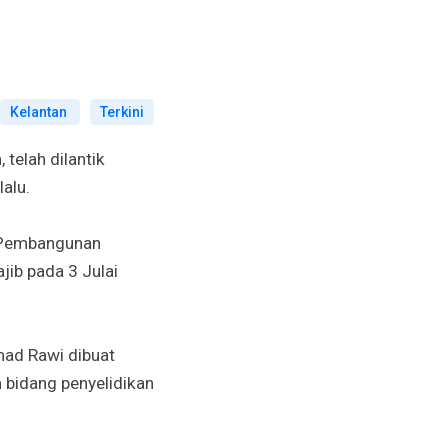
Kelantan
Terkini
n
, telah dilantik
alu.
n Pembangunan
jib pada 3 Julai
ad Rawi dibuat
 bidang penyelidikan