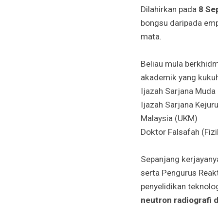
Dilahirkan pada
8 Se
bongsu daripada empa
mata.
Beliau mula berkhidm
akademik yang kukuh 
Ijazah Sarjana Muda 
Ijazah Sarjana Kejur
Malaysia (UKM)
Doktor Falsafah (Fiz
Sepanjang kerjayany
serta Pengurus Reak
penyelidikan teknolog
neutron radiografi 