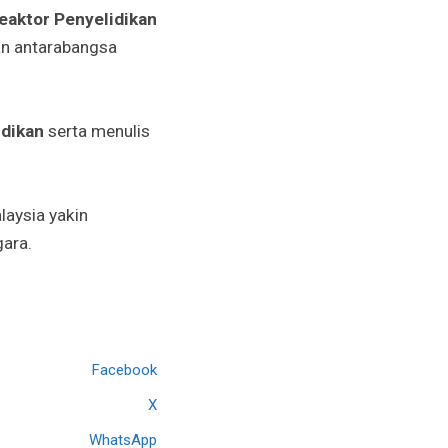
aktor Penyelidikan
an antarabangsa
idikan
serta menulis
laysia yakin
gara.
Facebook
X
WhatsApp