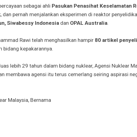
epercayaan sebagai ahli
Pasukan Penasihat Keselamatan Re
k
, dan pernah menjalankan eksperimen di reaktor penyelidik
n, Siwabessy Indonesia
dan
OPAL Australia
.
uhammad Rawi telah menghasilkan hampir
80 artikel penyel
 bidang kepakarannya.
as lebih 29 tahun dalam bidang nuklear, Agensi Nuklear Ma
an membawa agensi itu terus cemerlang seiring aspirasi ne
ear Malaysia, Bernama