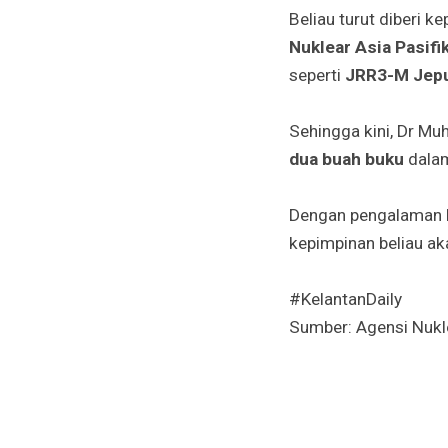
Beliau turut diberi k
Nuklear Asia Pasifi
seperti
JRR3-M Jepu
Sehingga kini, Dr M
dua buah buku
dalam
Dengan pengalaman lu
kepimpinan beliau ak
#KelantanDaily
Sumber: Agensi Nukl