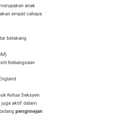
merupakan anak
niakan empat cahaya
atar belakang
SM)
rsiti Kebangsaan
 England
suk Ketua Seksyen
juga aktif dalam
m bidang
pengimejan