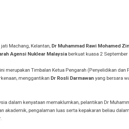
ati Machang, Kelantan,
Dr Muhammad Rawi Mohamed Zi
rah Agensi Nuklear Malaysia
berkuat kuasa 2 September l
 ini merupakan Timbalan Ketua Pengarah (Penyelidikan da
erkenaan, menggantikan
Dr Rosli Darmawan
yang bersara wa
ysia dalam kenyataan memaklumkan, pelantikan Dr Muhamm
n akademik, pengalaman luas serta kepakaran beliau dalam
.