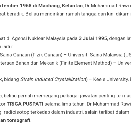
ptember 1968 di Machang, Kelantan
, Dr Muhammad Rawi 
t beradik. Beliau mendirikan rumah tangga dan kini dikur
at di Agensi Nuklear Malaysia pada
3 Julai 1995
, dengan l
iaitu:
Sains Gunaan (Fizik Gunaan) – Universiti Sains Malaysia (U
uteraan Bahan dan Mekanik (Finite Element Method) – Unive
ik, bidang
Strain Induced Crystallization
) – Keele University,
a, beliau pernah memegang pelbagai jawatan penting terma
tor
TRIGA PUSPATI
selama lima tahun. Dr Muhammad Rawi 
i radioisotop terkedap dalam industri, selain terlibat dala
dan tomografi
.