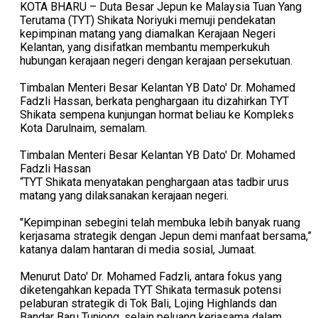
KOTA BHARU – Duta Besar Jepun ke Malaysia Tuan Yang
Terutama (TYT) Shikata Noriyuki memuji pendekatan
kepimpinan matang yang diamalkan Kerajaan Negeri
Kelantan, yang disifatkan membantu memperkukuh
hubungan kerajaan negeri dengan kerajaan persekutuan.
Timbalan Menteri Besar Kelantan YB Dato' Dr. Mohamed
Fadzli Hassan, berkata penghargaan itu dizahirkan TYT
Shikata sempena kunjungan hormat beliau ke Kompleks
Kota Darulnaim, semalam.
Timbalan Menteri Besar Kelantan YB Dato' Dr. Mohamed
Fadzli Hassan
“TYT Shikata menyatakan penghargaan atas tadbir urus
matang yang dilaksanakan kerajaan negeri.
"Kepimpinan sebegini telah membuka lebih banyak ruang
kerjasama strategik dengan Jepun demi manfaat bersama,”
katanya dalam hantaran di media sosial, Jumaat.
Menurut Dato' Dr. Mohamed Fadzli, antara fokus yang
diketengahkan kepada TYT Shikata termasuk potensi
pelaburan strategik di Tok Bali, Lojing Highlands dan
Bandar Baru Tunjong, selain peluang kerjasama dalam