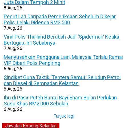
Juta Dalam Tempoh 2 Minit
8
Aug, 26
|
Pecut Lari Daripada Pemeriksaan Sebelum Dikejar
Polis, Lelaki Didenda RM3,500
7
Aug, 26
|
Viral Polis Thailand Berubah Jadi ‘Spiderman’ Ketika
Bertugas, Ini Sebabnya
7
Aug, 26
|
Menyusahkan Pengguna Lain, Malaysia Terlalu Ramai
VIP Diberi Polis Pengiring
6
Aug, 26
|
Sindiket Guna Taktik ‘Tentera Semut’ Seludup Petrol
dan Diesel di Sempadan Kelantan
6
Aug, 26
|
Ibu di Pasir Puteh Buntu Bayi Enam Bulan Perlukan
Susu Khas RM2,000 Sebulan
6
Aug, 26
|
Tunjuk lagi
Jawatan Kosong Kelantan