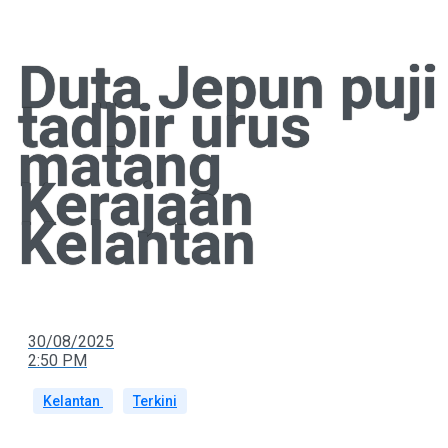
Duta Jepun puji
tadbir urus
matang
Kerajaan
Kelantan
30/08/2025
2:50 PM
Kelantan
Terkini