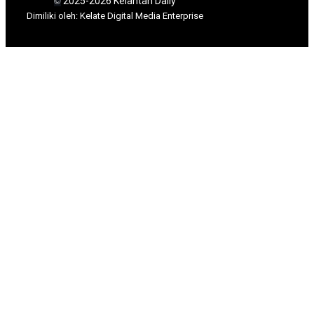
2025-2026 Kelantan Daily
©
Dimili
ki oleh: Kelate Digital Media Enterprise