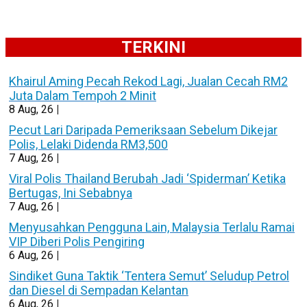
TERKINI
Khairul Aming Pecah Rekod Lagi, Jualan Cecah RM2
Juta Dalam Tempoh 2 Minit
8
Aug, 26
|
Pecut Lari Daripada Pemeriksaan Sebelum Dikejar
Polis, Lelaki Didenda RM3,500
7
Aug, 26
|
Viral Polis Thailand Berubah Jadi ‘Spiderman’ Ketika
Bertugas, Ini Sebabnya
7
Aug, 26
|
Menyusahkan Pengguna Lain, Malaysia Terlalu Ramai
VIP Diberi Polis Pengiring
6
Aug, 26
|
Sindiket Guna Taktik ‘Tentera Semut’ Seludup Petrol
dan Diesel di Sempadan Kelantan
6
Aug, 26
|