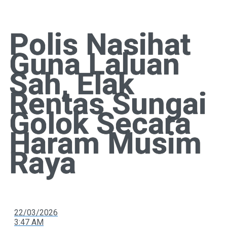
Polis Nasihat
Guna Laluan
Sah, Elak
Rentas Sungai
Golok Secara
Haram Musim
Raya
22/03/2026
3:47 AM