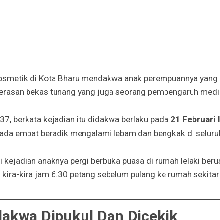
smetik di Kota Bharu mendakwa anak perempuannya yang b
rasan bekas tunang yang juga seorang pempengaruh media
 37, berkata kejadian itu didakwa berlaku pada
21 Februari 
pada empat beradik mengalami lebam dan bengkak di seluru
 kejadian anaknya pergi berbuka puasa di rumah lelaki berus
t
kira-kira jam 6.30 petang sebelum pulang ke rumah sekita
akwa Dipukul Dan Dicekik