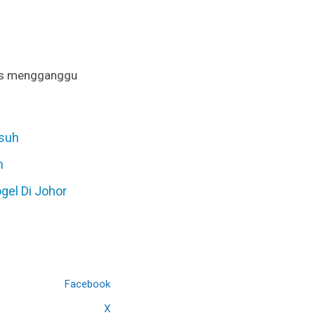
rus mengganggu
asuh
h
gel Di Johor
Facebook
X