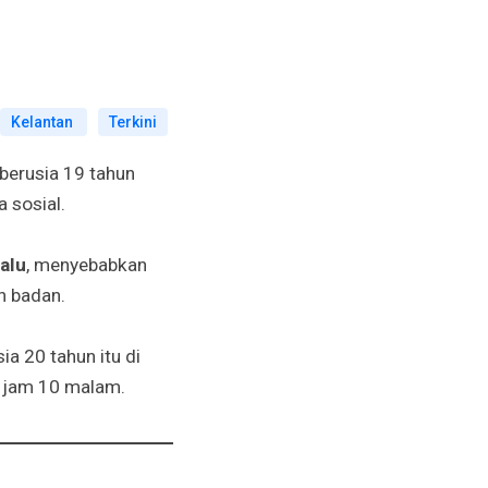
Kelantan
Terkini
erusia 19 tahun
 sosial.
lalu
, menyebabkan
h badan.
ia 20 tahun itu di
r jam 10 malam.