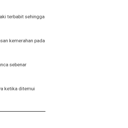
aki terbabit sehingga
kesan kemerahan pada
unca sebenar
ya ketika ditemui