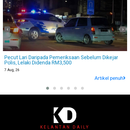
‹
›
belum Dikejar
Viral Polis Thailand Berubah Jadi ‘Sp
Bertugas, Ini Sebabnya
7
Aug, 26
Artikel penuh
KELANTAN DAILY