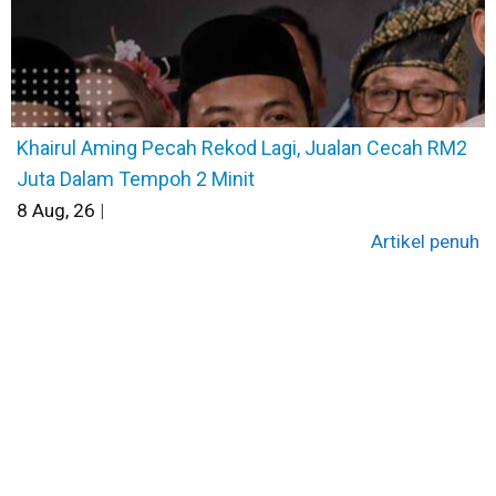
Khairul Aming Pecah Rekod Lagi, Jualan Cecah RM2
Juta Dalam Tempoh 2 Minit
8
Aug, 26
|
Artikel penuh