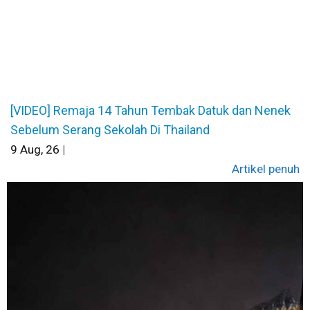
[VIDEO] Remaja 14 Tahun Tembak Datuk dan Nenek
Sebelum Serang Sekolah Di Thailand
9
Aug, 26
|
Artikel penuh