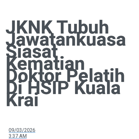
JKNK Tubuh
Jawatankuasa
Siasat
Kematian
Doktor Pelatih
Di HSIP Kuala
Krai
09/03/2026
3:37 AM