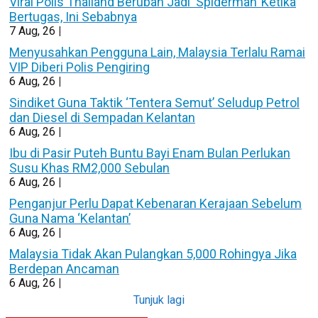
Viral Polis Thailand Berubah Jadi ‘Spiderman’ Ketika
Bertugas, Ini Sebabnya
7
Aug, 26
|
Menyusahkan Pengguna Lain, Malaysia Terlalu Ramai
VIP Diberi Polis Pengiring
6
Aug, 26
|
Sindiket Guna Taktik ‘Tentera Semut’ Seludup Petrol
dan Diesel di Sempadan Kelantan
6
Aug, 26
|
Ibu di Pasir Puteh Buntu Bayi Enam Bulan Perlukan
Susu Khas RM2,000 Sebulan
6
Aug, 26
|
Penganjur Perlu Dapat Kebenaran Kerajaan Sebelum
Guna Nama ‘Kelantan’
6
Aug, 26
|
Malaysia Tidak Akan Pulangkan 5,000 Rohingya Jika
Berdepan Ancaman
6
Aug, 26
|
Tunjuk lagi