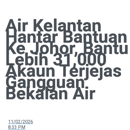
Air Kelantan
Hantar Bantuan
Ke Johor, Bantu
Lebih 31,000
Akaun Terjejas
Gangguan
Bekalan Air
11/02/2026
8:33 PM