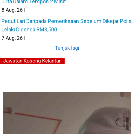
Juta Dalam Tempoh 2 Minit
8
Aug, 26
|
Pecut Lari Daripada Pemeriksaan Sebelum Dikejar Polis,
Lelaki Didenda RM3,500
7
Aug, 26
|
Tunjuk lagi
Jawatan Kosong Kelantan