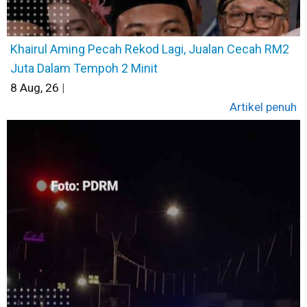
Khairul Aming Pecah Rekod Lagi, Jualan Cecah RM2
Juta Dalam Tempoh 2 Minit
8
Aug, 26
|
Artikel penuh