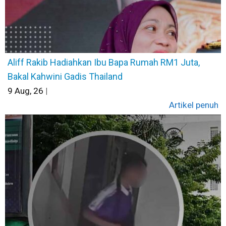
Aliff Rakib Hadiahkan Ibu Bapa Rumah RM1 Juta,
Bakal Kahwini Gadis Thailand
9
Aug, 26
|
Artikel penuh