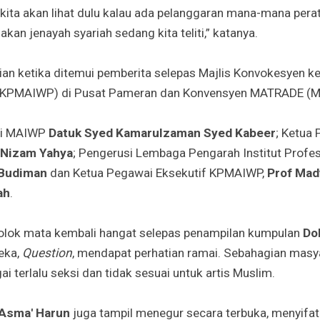
, kita akan lihat dulu kalau ada pelanggaran mana-mana per
akan jenayah syariah sedang kita teliti,” katanya.
ian ketika ditemui pemberita selepas Majlis Konvokesyen ke
KPMAIWP) di Pusat Pameran dan Konvensyen MATRADE (MECC
usi MAIWP
Datuk Syed Kamarulzaman Syed Kabeer
; Ketua
 Nizam Yahya
; Pengerusi Lembaga Pengarah Institut Profes
 Budiman
dan Ketua Pegawai Eksekutif KPMAIWP,
Prof Ma
ah
.
lok mata kembali hangat selepas penampilan kumpulan
Dol
eka,
Question
, mendapat perhatian ramai. Sebahagian masy
 terlalu seksi dan tidak sesuai untuk artis Muslim.
Asma' Harun
juga tampil menegur secara terbuka, menyifat