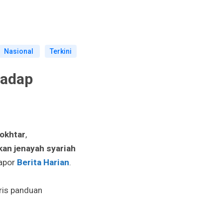
Nasional
Terkini
hadap
okhtar
,
kan jenayah syariah
lapor
Berita Harian
.
ris panduan