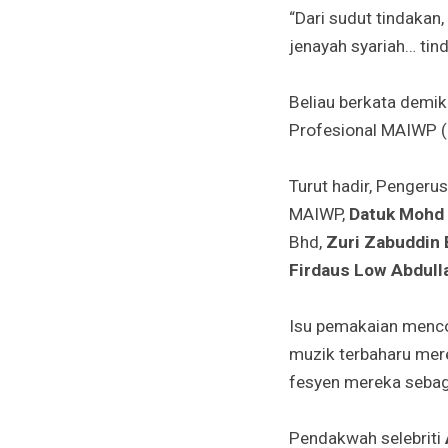
“Dari sudut tindakan
jenayah syariah… tind
Beliau berkata demik
Profesional MAIWP (
Turut hadir, Penger
MAIWP,
Datuk Mohd
Bhd,
Zuri Zabuddin
Firdaus Low Abdull
Isu pemakaian menco
muzik terbaharu mer
fesyen mereka sebagai
Pendakwah selebriti