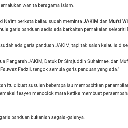
memalukan wanita beragama Islam.
hd Na'im berkata beliau sudah meminta
JAKIM
dan
Mufti W
la garis panduan sedia ada berkaitan pemakaian selebriti 
udah ada garis panduan JAKIM, tapi tak salah kalau ia dise
ua Pengarah JAKIM, Datuk Dr Sirajuddin Suhaimee, dan Muf
Fauwaz Fadzil, tengok semula garis panduan yang ada.”
an itu dibuat susulan beberapa isu membabitkan penampilan 
memakai fesyen mencolok mata ketika membuat persembaha
garis panduan bukanlah segala-galanya.