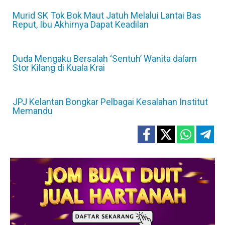
Murid SK Tok Bok Maut Jatuh Melalui Lantai Bas
Reput, Ibu Akhirnya Dapat Keadilan
Duda Mengaku Bersalah ‘Sentuh’ Wanita dalam
Stor Kilang di Kuala Krai
JPJ Kelantan Bongkar Pelbagai Kesalahan Institut
Memandu