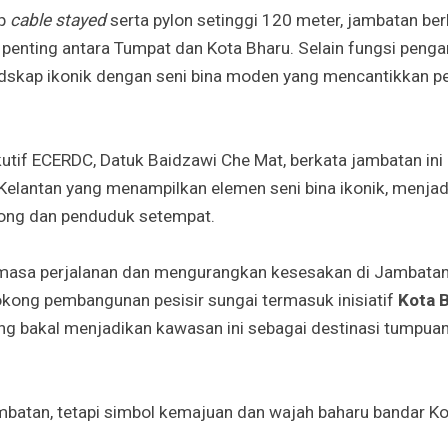
ep
cable stayed
serta pylon setinggi 120 meter, jambatan be
enting antara Tumpat dan Kota Bharu. Selain fungsi pengan
dskap ikonik dengan seni bina moden yang mencantikkan pe
tif ECERDC, Datuk Baidzawi Che Mat, berkata jambatan ini
Kelantan yang menampilkan elemen seni bina ikonik, menjad
cong dan penduduk setempat.
masa perjalanan dan mengurangkan kesesakan di Jambatan 
okong pembangunan pesisir sungai termasuk inisiatif
Kota 
ang bakal menjadikan kawasan ini sebagai destinasi tumpuan
mbatan, tetapi simbol kemajuan dan wajah baharu bandar Kot