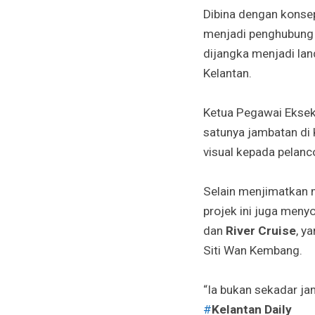
Dibina dengan kons
menjadi penghubung p
dijangka menjadi lan
Kelantan.
Ketua Pegawai Ekseku
satunya jambatan di 
visual kepada pelan
Selain menjimatkan 
projek ini juga meny
dan
River Cruise
, y
Siti Wan Kembang.
“Ia bukan sekadar ja
#
Kelantan Daily