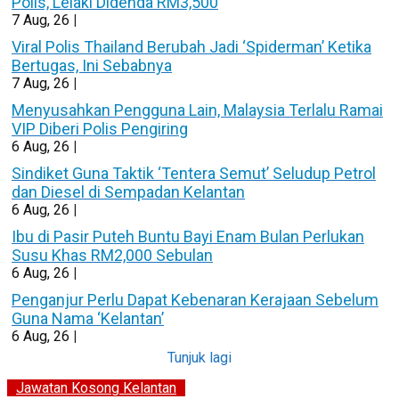
Polis, Lelaki Didenda RM3,500
7
Aug, 26
|
Viral Polis Thailand Berubah Jadi ‘Spiderman’ Ketika
Bertugas, Ini Sebabnya
7
Aug, 26
|
Menyusahkan Pengguna Lain, Malaysia Terlalu Ramai
VIP Diberi Polis Pengiring
6
Aug, 26
|
Sindiket Guna Taktik ‘Tentera Semut’ Seludup Petrol
dan Diesel di Sempadan Kelantan
6
Aug, 26
|
Ibu di Pasir Puteh Buntu Bayi Enam Bulan Perlukan
Susu Khas RM2,000 Sebulan
6
Aug, 26
|
Penganjur Perlu Dapat Kebenaran Kerajaan Sebelum
Guna Nama ‘Kelantan’
6
Aug, 26
|
Tunjuk lagi
Jawatan Kosong Kelantan