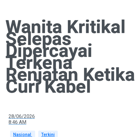
Wanita Kritikal
Selepas
Dipercayai
Terkena
Renjatan Ketika
Curi Kabel
28/06/2026
8:46 AM
Nasional
Terkini