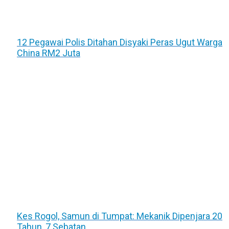
12 Pegawai Polis Ditahan Disyaki Peras Ugut Warga
China RM2 Juta
Kes Rogol, Samun di Tumpat: Mekanik Dipenjara 20
Tahun, 7 Sebatan