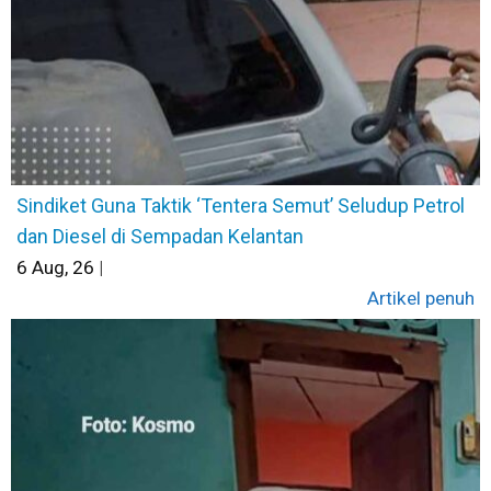
Sindiket Guna Taktik ‘Tentera Semut’ Seludup Petrol
dan Diesel di Sempadan Kelantan
6
Aug, 26
|
Artikel penuh