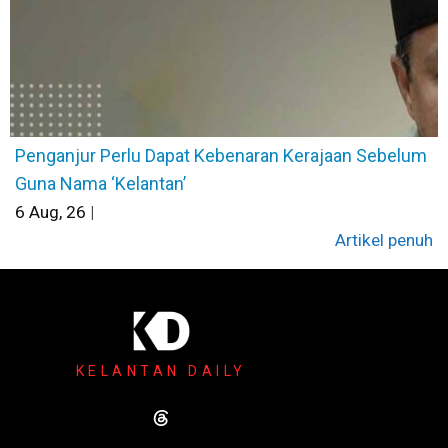
Penganjur Perlu Dapat Kebenaran Kerajaan Sebelum
Guna Nama ‘Kelantan’
6
Aug, 26
|
Artikel penuh
KELANTAN DAILY