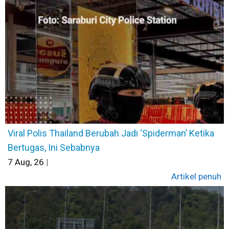
Viral Polis Thailand Berubah Jadi ‘Spiderman’ Ketika
Bertugas, Ini Sebabnya
7
Aug, 26
|
Artikel penuh