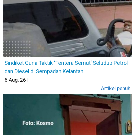
Sindiket Guna Taktik ‘Tentera Semut’ Seludup Petrol
dan Diesel di Sempadan Kelantan
6
Aug, 26
|
Artikel penuh