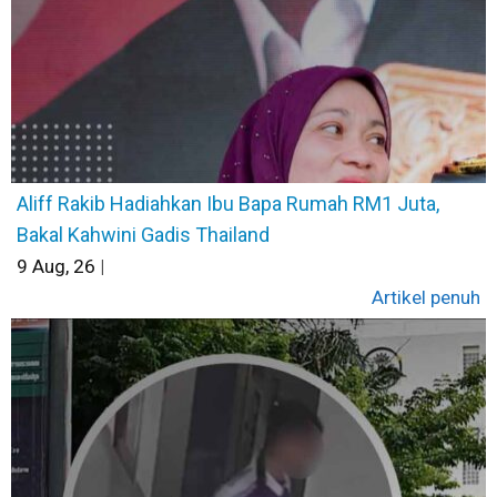
Aliff Rakib Hadiahkan Ibu Bapa Rumah RM1 Juta,
Bakal Kahwini Gadis Thailand
9
Aug, 26
|
Artikel penuh