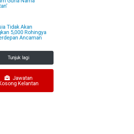
um Guna Nama
tan’
6
ia Tidak Akan
gkan 5,000 Rohingya
Berdepan Ancaman
6
Tunjuk lagi
Jawatan
Kosong Kelantan