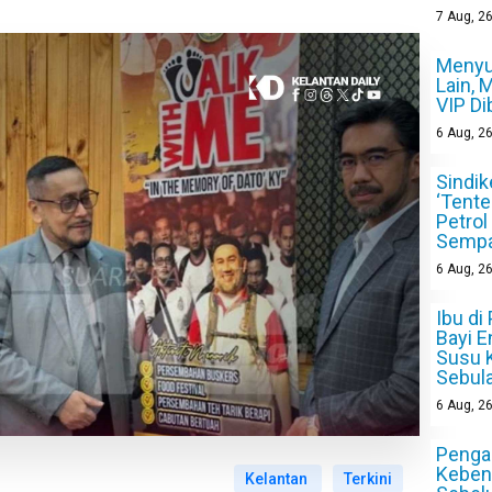
7
Aug, 2
Menyu
Lain, 
VIP Di
6
Aug, 2
Sindik
‘Tente
Petrol
Sempa
6
Aug, 2
Ibu di
Bayi E
Susu 
Sebul
6
Aug, 2
Pengan
Keben
Kelantan
Terkini