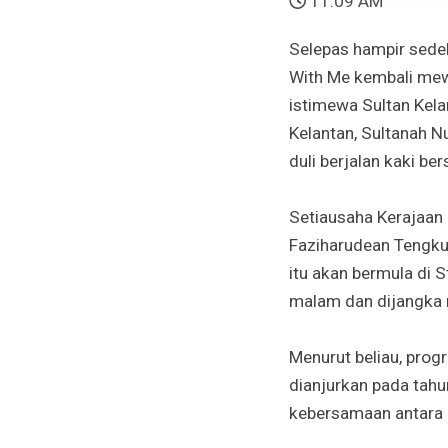
11:09 AM
Selepas hampir sedek
With Me kembali mew
istimewa Sultan Kel
Kelantan, Sultanah N
duli berjalan kaki be
Setiausaha Kerajaan
Faziharudean Tengku
itu akan bermula di
malam dan dijangka m
Menurut beliau, progr
dianjurkan pada tah
kebersamaan antara in