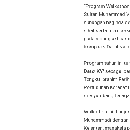
“Program Walkathon 
Sultan Muhammad V 
hubungan baginda de
sihat serta memperku
pada sidang akhbar d
Kompleks Darul Naim
Program tahun ini t
Dato’ KY’
sebagai pe
Tengku Ibrahim Farih
Pertubuhan Kerabat 
menyumbang tenaga s
Walkathon ini dianju
Muhammadi dengan k
Kelantan, manakala p