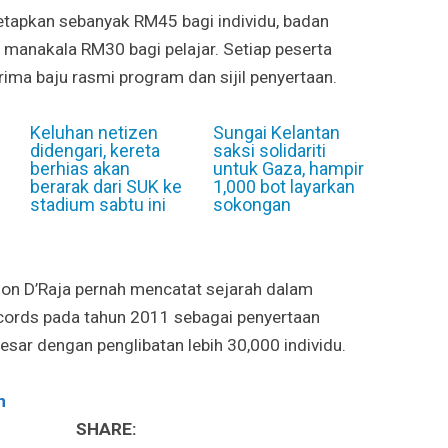
etapkan sebanyak RM45 bagi individu, badan
 manakala RM30 bagi pelajar. Setiap peserta
ima baju rasmi program dan sijil penyertaan.
Keluhan netizen
Sungai Kelantan
didengari, kereta
saksi solidariti
berhias akan
untuk Gaza, hampir
berarak dari SUK ke
1,000 bot layarkan
stadium sabtu ini
sokongan
hon D’Raja pernah mencatat sejarah dalam
cords pada tahun 2011 sebagai penyertaan
esar dengan penglibatan lebih 30,000 individu.
n
SHARE: