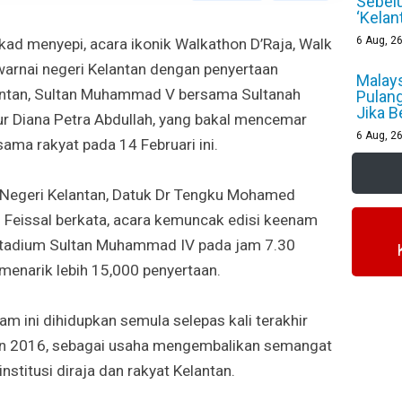
Sebel
‘Kelan
6
Aug, 2
ad menyepi, acara ikonik Walkathon D’Raja, Walk
arnai negeri Kelantan dengan penyertaan
Malays
antan, Sultan Muhammad V bersama Sultanah
Pulan
Jika 
ur Diana Petra Abdullah, yang bakal mencemar
6
Aug, 2
rsama rakyat pada 14 Februari ini.
 Negeri Kelantan, Datuk Dr Tengku Mohamed
 Feissal berkata, acara kemuncak edisi keenam
 Stadium Sultan Muhammad IV pada jam 7.30
enarik lebih 15,000 penyertaan.
am ini dihidupkan semula selepas kali terakhir
un 2016, sebagai usaha mengembalikan semangat
stitusi diraja dan rakyat Kelantan.