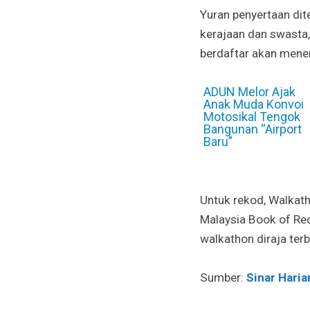
Yuran penyertaan dit
kerajaan dan swasta,
berdaftar akan mener
ADUN Melor Ajak
Anak Muda Konvoi
Motosikal Tengok
Bangunan “Airport
Baru”
Untuk rekod, Walkat
Malaysia Book of Re
walkathon diraja terb
Sumber:
Sinar Haria