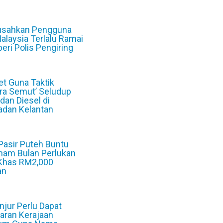
6
sahkan Pengguna
Malaysia Terlalu Ramai
beri Polis Pengiring
6
et Guna Taktik
ra Semut’ Seludup
 dan Diesel di
dan Kelantan
6
 Pasir Puteh Buntu
nam Bulan Perlukan
Khas RM2,000
an
6
jur Perlu Dapat
aran Kerajaan