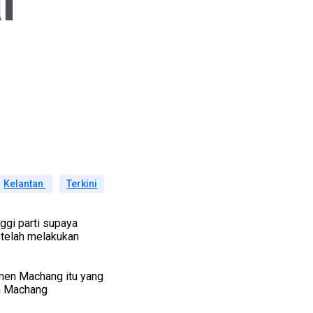
l
Kelantan
Terkini
ggi parti supaya
telah melakukan
imen Machang itu yang
n Machang