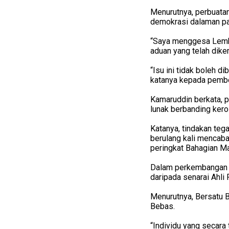
Menurutnya, perbuatan
demokrasi dalaman par
“Saya menggesa Lemba
aduan yang telah dik
“Isu ini tidak boleh d
katanya kepada pembe
Kamaruddin berkata, p
lunak berbanding kero
Katanya, tindakan teg
berulang kali mencaba
peringkat Bahagian M
Dalam perkembangan s
daripada senarai Ahli 
Menurutnya, Bersatu 
Bebas.
“Individu yang secara