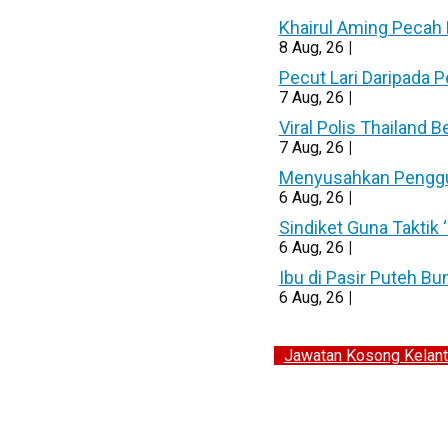
Khairul Aming Pecah 
8
Aug, 26
|
Pecut Lari Daripada 
7
Aug, 26
|
Viral Polis Thailand 
7
Aug, 26
|
Menyusahkan Pengguna
6
Aug, 26
|
Sindiket Guna Taktik
6
Aug, 26
|
Ibu di Pasir Puteh B
6
Aug, 26
|
Jawatan Kosong Kelant