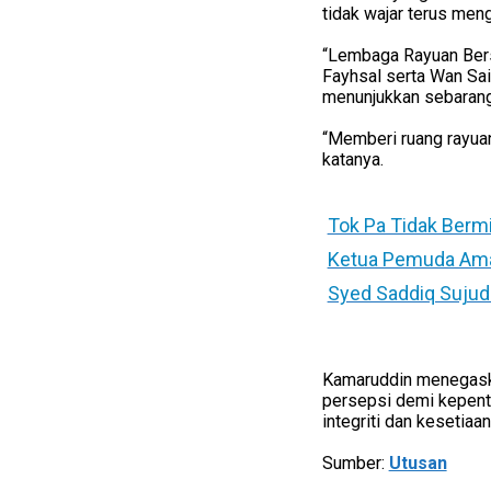
tidak wajar terus men
“Lembaga Rayuan Ber
Fayhsal serta Wan Sai
menunjukkan sebarang
“Memberi ruang rayuan
katanya.
Tok Pa Tidak Berm
Ketua Pemuda Aman
Syed Saddiq Sujud
Kamaruddin menegaska
persepsi demi kepenti
integriti dan kesetiaa
Sumber:
Utusan