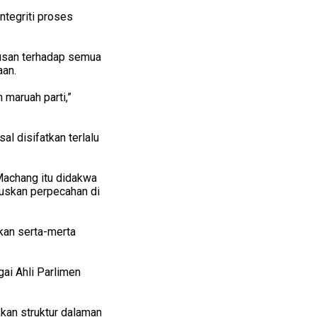
tegriti proses
usan terhadap semua
an.
 maruah parti,”
l disifatkan terlalu
Machang itu didakwa
tuskan perpecahan di
kan serta-merta
ai Ahli Parlimen
kan struktur dalaman