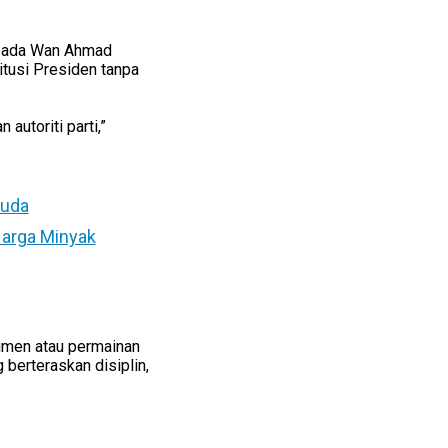
ipada Wan Ahmad
itusi Presiden tanpa
utoriti parti,”
Muda
arga Minyak
umen atau permainan
 berteraskan disiplin,