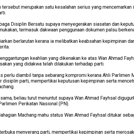
 tersebut merupakan satu kesalahan serius yang mencemarkan in
ti.
ga Disiplin Bersatu supaya menyegerakan siasatan dan keput
emukakan, termasuk dakwaan penggunaan dokumen palsu berkena
ibiarkan berlarutan kerana ia melibatkan keabsahan kepimpinan dan
rita.
enggantungan keahlian yang dikenakan ke atas Wan Ahmad Fayhsa
sakan yang didakwa telah dilakukan terhadap parti.
as perlu diambil tanpa sebarang kompromi kerana Ahli Parlimen 
r disiplin parti, mempertikai keputusan kepimpinan serta mence
achang.
ama, beliau turut menuntut supaya Wan Ahmad Fayhsal digugur
Parlimen Perikatan Nasional (PN).
Bahagian Machang mahu status Wan Ahmad Fayhsal ditukar sebag
 terbuka menyerang parti, mempertikai kepimpinan serta merosak