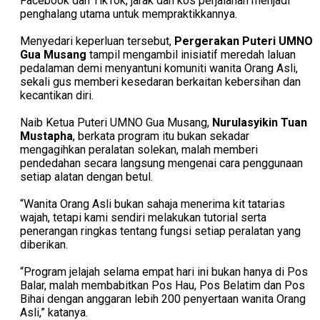
Facebook dan TikTok, jarak dan kos perjalanan menjadi
penghalang utama untuk mempraktikkannya.
Menyedari keperluan tersebut,
Pergerakan Puteri UMNO
Gua Musang
tampil mengambil inisiatif meredah laluan
pedalaman demi menyantuni komuniti wanita Orang Asli,
sekali gus memberi kesedaran berkaitan kebersihan dan
kecantikan diri.
Naib Ketua Puteri UMNO Gua Musang,
Nurulasyikin Tuan
Mustapha
, berkata program itu bukan sekadar
mengagihkan peralatan solekan, malah memberi
pendedahan secara langsung mengenai cara penggunaan
setiap alatan dengan betul.
“Wanita Orang Asli bukan sahaja menerima kit tatarias
wajah, tetapi kami sendiri melakukan tutorial serta
penerangan ringkas tentang fungsi setiap peralatan yang
diberikan.
“Program jelajah selama empat hari ini bukan hanya di Pos
Balar, malah membabitkan Pos Hau, Pos Belatim dan Pos
Bihai dengan anggaran lebih 200 penyertaan wanita Orang
Asli,” katanya.