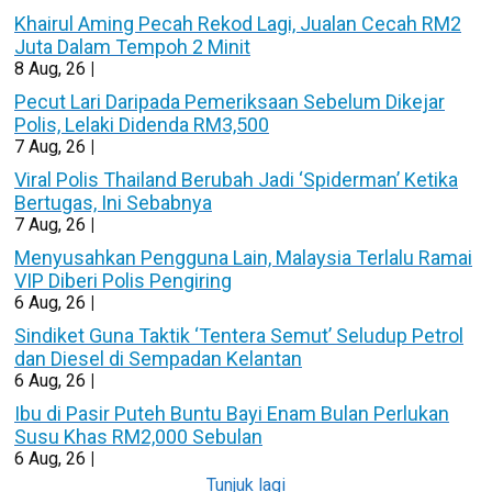
Khairul Aming Pecah Rekod Lagi, Jualan Cecah RM2
Juta Dalam Tempoh 2 Minit
8
Aug, 26
|
Pecut Lari Daripada Pemeriksaan Sebelum Dikejar
Polis, Lelaki Didenda RM3,500
7
Aug, 26
|
Viral Polis Thailand Berubah Jadi ‘Spiderman’ Ketika
Bertugas, Ini Sebabnya
7
Aug, 26
|
Menyusahkan Pengguna Lain, Malaysia Terlalu Ramai
VIP Diberi Polis Pengiring
6
Aug, 26
|
Sindiket Guna Taktik ‘Tentera Semut’ Seludup Petrol
dan Diesel di Sempadan Kelantan
6
Aug, 26
|
Ibu di Pasir Puteh Buntu Bayi Enam Bulan Perlukan
Susu Khas RM2,000 Sebulan
6
Aug, 26
|
Tunjuk lagi