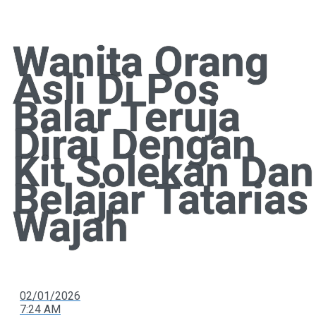
Wanita Orang
Asli Di Pos
Balar Teruja
Dirai Dengan
Kit Solekan Dan
Belajar Tatarias
Wajah
02/01/2026
7:24 AM