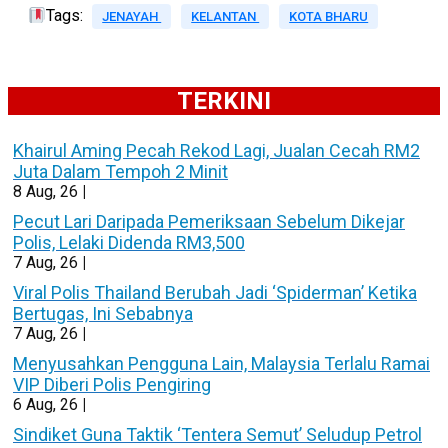
Tags:
JENAYAH
KELANTAN
KOTA BHARU
TERKINI
Khairul Aming Pecah Rekod Lagi, Jualan Cecah RM2
Juta Dalam Tempoh 2 Minit
8
Aug, 26
|
Pecut Lari Daripada Pemeriksaan Sebelum Dikejar
Polis, Lelaki Didenda RM3,500
7
Aug, 26
|
Viral Polis Thailand Berubah Jadi ‘Spiderman’ Ketika
Bertugas, Ini Sebabnya
7
Aug, 26
|
Menyusahkan Pengguna Lain, Malaysia Terlalu Ramai
VIP Diberi Polis Pengiring
6
Aug, 26
|
Sindiket Guna Taktik ‘Tentera Semut’ Seludup Petrol