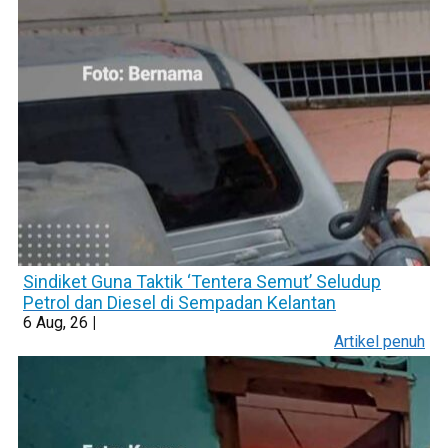
Sindiket Guna Taktik ‘Tentera Semut’ Seludup
Petrol dan Diesel di Sempadan Kelantan
6
Aug, 26
|
Artikel penuh