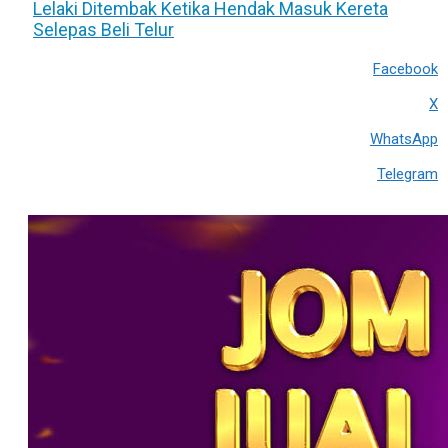
Lelaki Ditembak Ketika Hendak Masuk Kereta
Selepas Beli Telur
Facebook
X
WhatsApp
Telegram