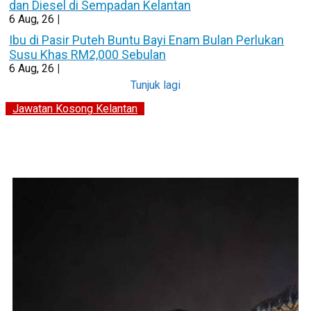
dan Diesel di Sempadan Kelantan
6
Aug, 26
|
Ibu di Pasir Puteh Buntu Bayi Enam Bulan Perlukan
Susu Khas RM2,000 Sebulan
6
Aug, 26
|
Tunjuk lagi
Jawatan Kosong Kelantan