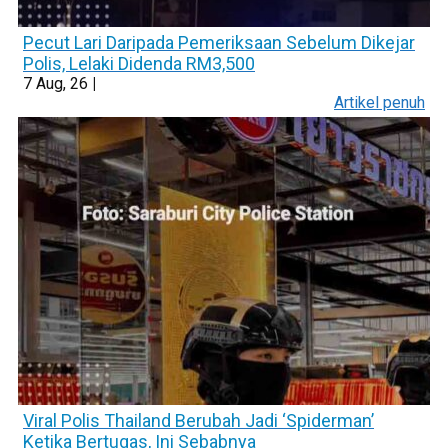
Pecut Lari Daripada Pemeriksaan Sebelum Dikejar
Polis, Lelaki Didenda RM3,500
7
Aug, 26
|
Artikel penuh
Viral Polis Thailand Berubah Jadi ‘Spiderman’
Ketika Bertugas, Ini Sebabnya