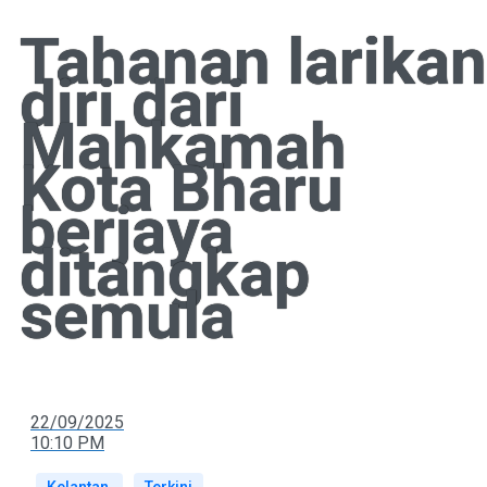
Tahanan larikan
diri dari
Mahkamah
Kota Bharu
berjaya
ditangkap
semula
22/09/2025
10:10 PM