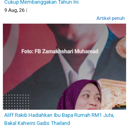
Cukup Membanggakan Tahun Ini
9
Aug, 26
|
Artikel penuh
Aliff Rakib Hadiahkan Ibu Bapa Rumah RM1 Juta,
Bakal Kahwini Gadis Thailand