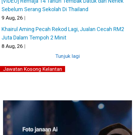
[VIDEO] Remaja 14 Tahun Tembak Datuk dan Nenek
Sebelum Serang Sekolah Di Thailand
9
Aug, 26
|
Khairul Aming Pecah Rekod Lagi, Jualan Cecah RM2
Juta Dalam Tempoh 2 Minit
8
Aug, 26
|
Tunjuk lagi
Jawatan Kosong Kelantan