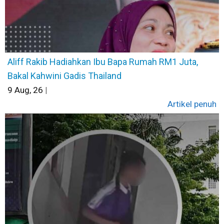
Aliff Rakib Hadiahkan Ibu Bapa Rumah RM1 Juta,
Bakal Kahwini Gadis Thailand
9
Aug, 26
|
Artikel penuh