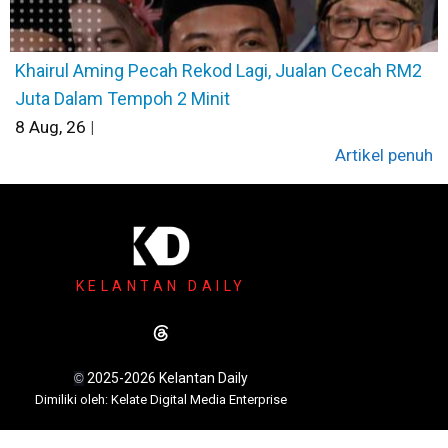
Khairul Aming Pecah Rekod Lagi, Jualan Cecah RM2
Juta Dalam Tempoh 2 Minit
8
Aug, 26
|
Artikel penuh
KELANTAN DAILY
2025-2026 Kelantan Daily
©
Dimili
ki oleh: Kelate Digital Media Enterprise