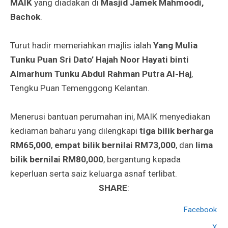
MAIK
yang diadakan di
Masjid Jamek Mahmoodi,
Bachok
.
Turut hadir memeriahkan majlis ialah
Yang Mulia
Tunku Puan Sri Dato’ Hajah Noor Hayati binti
Almarhum Tunku Abdul Rahman Putra Al-Haj
,
Tengku Puan Temenggong Kelantan.
Menerusi bantuan perumahan ini, MAIK menyediakan
kediaman baharu yang dilengkapi
tiga bilik berharga
RM65,000
,
empat bilik bernilai RM73,000
, dan
lima
bilik bernilai RM80,000
, bergantung kepada
keperluan serta saiz keluarga asnaf terlibat.
SHARE
:
Facebook
X