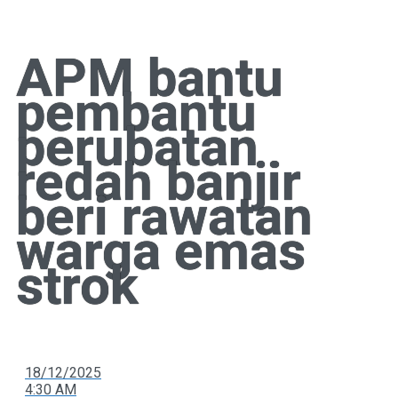
APM bantu
pembantu
perubatan
redah banjir
beri rawatan
warga emas
strok
18/12/2025
4:30 AM