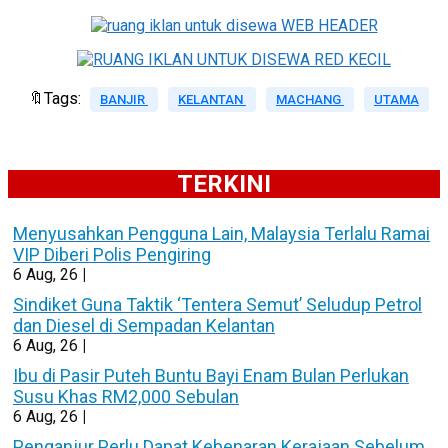
🔖Tags:
BANJIR
KELANTAN
MACHANG
UTAMA
TERKINI
Menyusahkan Pengguna Lain, Malaysia Terlalu Ramai
VIP Diberi Polis Pengiring
6
Aug, 26
|
Sindiket Guna Taktik ‘Tentera Semut’ Seludup Petrol
dan Diesel di Sempadan Kelantan
6
Aug, 26
|
Ibu di Pasir Puteh Buntu Bayi Enam Bulan Perlukan
Susu Khas RM2,000 Sebulan
6
Aug, 26
|
Penganjur Perlu Dapat Kebenaran Kerajaan Sebelum