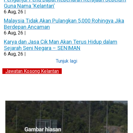
Guna Nama ‘Kelantan’
6
Aug, 26
|
Malaysia Tidak Akan Pulangkan 5,000 Rohingya Jika
Berdepan Ancaman
6
Aug, 26
|
Karya dan Jasa Cik Man Akan Terus Hidup dalam
Sejarah Seni Negara – SENIMAN
6
Aug, 26
|
Tunjuk lagi
Jawatan Kosong Kelantan