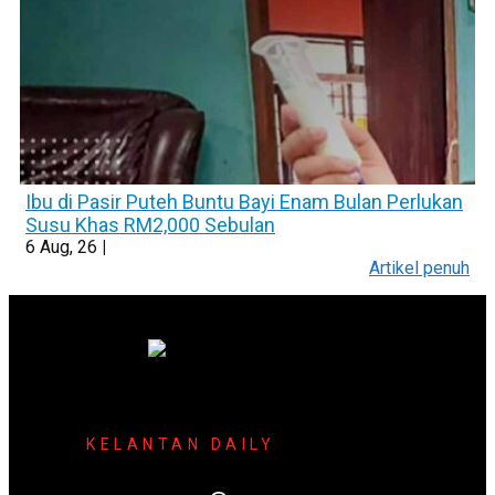
Ibu di Pasir Puteh Buntu Bayi Enam Bulan Perlukan
Susu Khas RM2,000 Sebulan
6
Aug, 26
|
Artikel penuh
KELANTAN DAILY