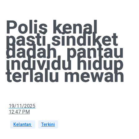
Polis kenal
pasti sindiket
dadah, pantau
individu hidup
terlalu mewah
19/11/2025
12:47 PM
Kelantan
Terkini