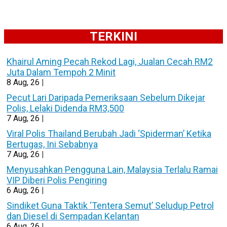
TERKINI
Khairul Aming Pecah Rekod Lagi, Jualan Cecah RM2
Juta Dalam Tempoh 2 Minit
8
Aug, 26
|
Pecut Lari Daripada Pemeriksaan Sebelum Dikejar
Polis, Lelaki Didenda RM3,500
7
Aug, 26
|
Viral Polis Thailand Berubah Jadi ‘Spiderman’ Ketika
Bertugas, Ini Sebabnya
7
Aug, 26
|
Menyusahkan Pengguna Lain, Malaysia Terlalu Ramai
VIP Diberi Polis Pengiring
6
Aug, 26
|
Sindiket Guna Taktik ‘Tentera Semut’ Seludup Petrol
dan Diesel di Sempadan Kelantan
6
Aug, 26
|