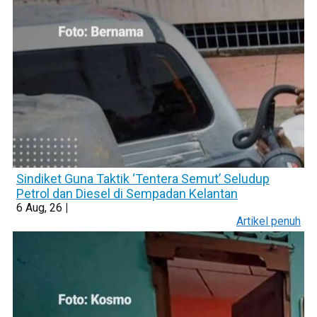
Sindiket Guna Taktik ‘Tentera Semut’ Seludup
Petrol dan Diesel di Sempadan Kelantan
6
Aug, 26
|
Artikel penuh