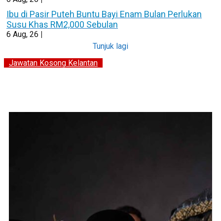
Ibu di Pasir Puteh Buntu Bayi Enam Bulan Perlukan
Susu Khas RM2,000 Sebulan
6
Aug, 26
|
Tunjuk lagi
Jawatan Kosong Kelantan