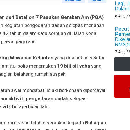
Lagi, 
Dalam
8
Aug, 2
an dari
Batalion 7 Pasukan Gerakan Am (PGA)
n kegiatan pengedaran dadah selepas menahan
Pecut 
ia 42 tahun dalam satu serbuan di Jalan Kedai
Pemer
Dikeja
, awal pagi rabu.
RM3,5
7
Aug, 2
ring Wawasan Kelantan
yang dijalankan sekitar
lam itu, polis menemukan
19 biji pil yaba
yang
hagian belakang rumah suspek.
atan awal mendapati lelaki berkenaan dipercayai
lam aktiviti pengedaran dadah
selepas
ra beberapa bulan lalu.
ng rampasan telah diserahkan kepada
Bahagian