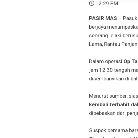
12:29 PM
PASIR MAS
– Pasuk
berjaya menumpaska
seorang lelaki berus
Lama, Rantau Panjang
Dalam operasi
Op Ta
jam 12.30 tengah ma
disembunyikan di ba
Menurut sumber, sias
kembali terbabit da
dibebaskan dari penja
Suspek bersama bara