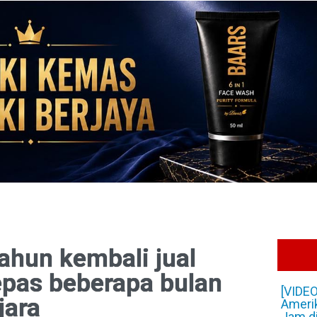
tahun kembali jual
epas beberapa bulan
[VIDE
jara
Amerik
Jam di