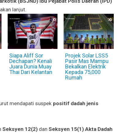
rkotik (BSJND) Ibu Pejabat Polis Daerah (IPD)
akan lanjut.
Siapa Aliff Sor
Projek Solar LSS5
Dechapan? Kenali
Pasir Mas Mampu
Juara Dunia Muay
Bekalkan Elektrik
Thai Dari Kelantan
Kepada 75,000
Rumah
turut mendapati suspek
positif dadah jenis
h
Seksyen 12(2)
dan
Seksyen 15(1)
Akta Dadah