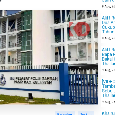
9
Aug, 2
Aliff 
Dua A
Cukup
Tahun 
9
Aug, 2
Aliff 
Bapa 
Bakal 
Thaila
9
Aug, 2
[VIDE
Temba
Sebel
Thaila
9
Aug, 2
Khair
Kelantan
Terkini