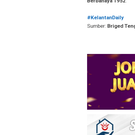
Berbahaya 1952
.
#KelantanDaily
Sumber:
Briged Ten