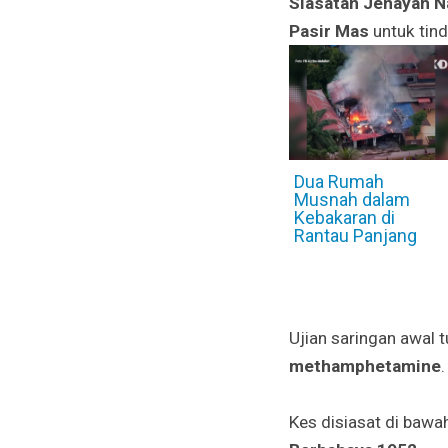
Siasatan Jenayah Na
Pasir Mas
untuk tind
Dua Rumah
Musnah dalam
Kebakaran di
Rantau Panjang
Ujian saringan awal 
methamphetamine
.
Kes disiasat di bawa