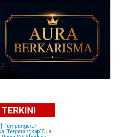
TERKINI
O] Pempengaruh
a ‘Terperangkap’ Dua
 Pasar Siti Khadijah