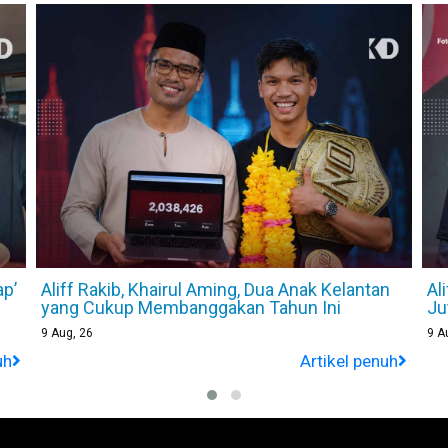
n
Aliff Rakib Hadiahkan Ibu Bapa Rumah RM1
[V
Juta, Bakal Kahwini Gadis Thailand
Ne
9
Aug, 26
9
A
uh
Artikel penuh