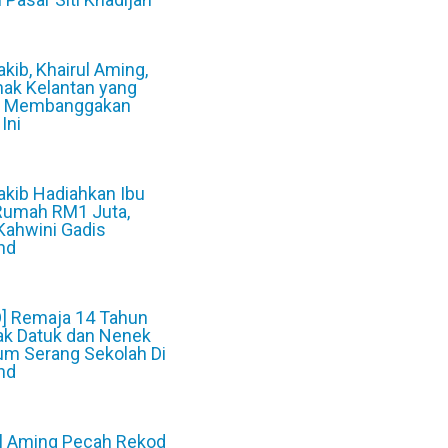
6
Rakib, Khairul Aming,
nak Kelantan yang
 Membanggakan
Ini
6
Rakib Hadiahkan Ibu
Rumah RM1 Juta,
Kahwini Gadis
nd
6
O] Remaja 14 Tahun
k Datuk dan Nenek
um Serang Sekolah Di
nd
6
ul Aming Pecah Rekod