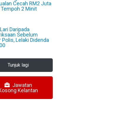
Jualan Cecah RM2 Juta
 Tempoh 2 Minit
6
Lari Daripada
iksaan Sebelum
r Polis, Lelaki Didenda
00
6
Tunjuk lagi
Jawatan
Kosong Kelantan